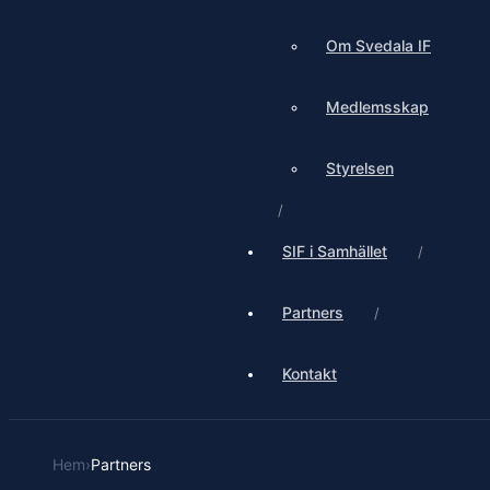
Om Svedala IF
Medlemsskap
Styrelsen
SIF i Samhället
Partners
Kontakt
Hem
›
Partners