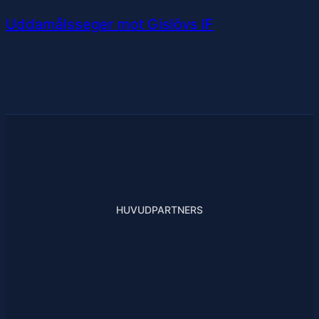
Uddamålsseger mot Gislövs IF
HUVUDPARTNERS