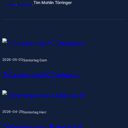
Tim Mohlin Törringer
Hem
›
Nyheter
›
2026-05-03
Seniorlag Dam
7-0 seger mot FC Trelleborg
2026-04-25
Seniorlag Herr
Derbyseger mot Skabersjö IF