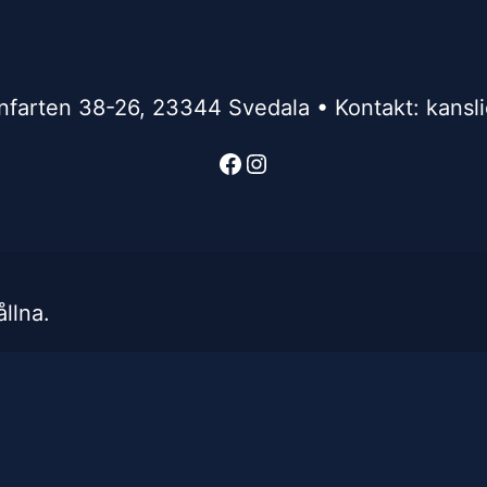
nfarten 38-26, 23344 Svedala • Kontakt: kansl
Facebook
Instagram
llna.