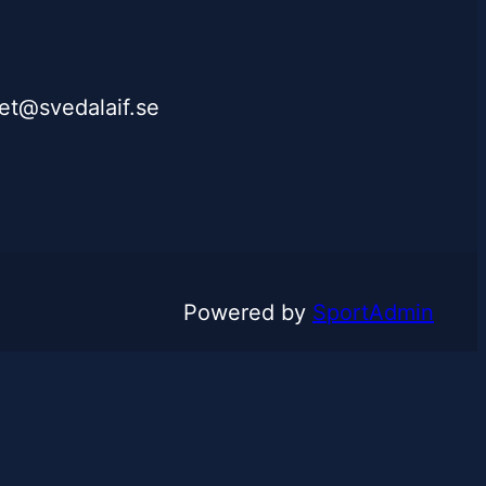
iet@svedalaif.se
Powered by
SportAdmin