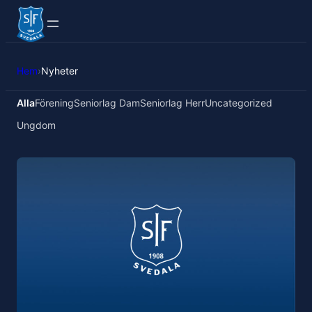
Hem
›
Nyheter
Alla
Förening
Seniorlag Dam
Seniorlag Herr
Uncategorized
Ungdom