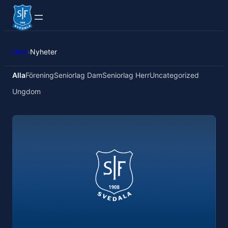
Hem
›
Nyheter
Alla
Förening
Seniorlag Dam
Seniorlag Herr
Uncategorized
Ungdom