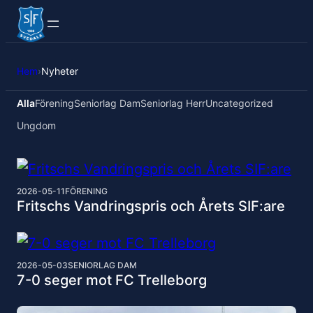
Hem
›
Nyheter
Alla
Förening
Seniorlag Dam
Seniorlag Herr
Uncategorized
Ungdom
2026-05-11
FÖRENING
Fritschs Vandringspris och Årets SIF:are
2026-05-03
SENIORLAG DAM
7-0 seger mot FC Trelleborg