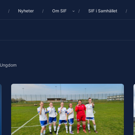
Nyheter
Om SIF
SIF i Samhället
Ungdom