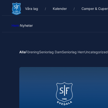
Våra lag
Kalender
Camper & Cuper
Hem
›
Nyheter
Alla
Förening
Seniorlag Dam
Seniorlag Herr
Uncategorized