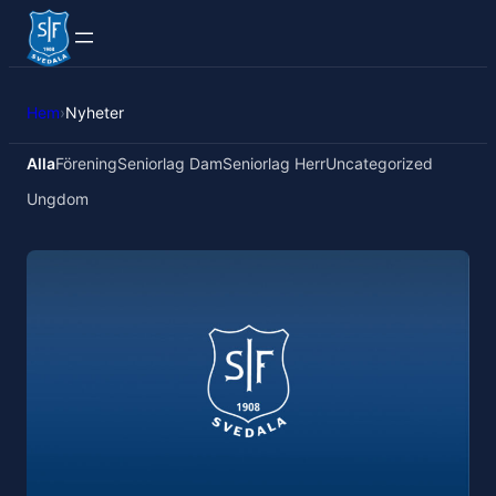
Hem
›
Nyheter
Alla
Förening
Seniorlag Dam
Seniorlag Herr
Uncategorized
Ungdom