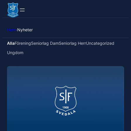
Hem
›
Nyheter
Alla
Förening
Seniorlag Dam
Seniorlag Herr
Uncategorized
Ungdom